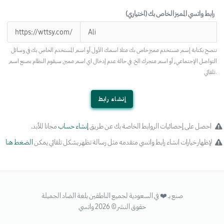
رابط واتسي المميز الخاص بك (اختياري)
https://wttsy.com/
ننصح بكتابة إسم مستخدم مميز خاص بك مثلا اسمك الأول أو اسم المستخدم الخاص بك في وسائل
التواصل الإجتماعي, أو اسم متجرك الخ. في حالة عدم إدخال اي اسم مميز, سيقوم النظام بصنع اسم
تلقائي.
إنشاء رابط
احصل على إحصائيات الروابط الخاصة بك عن طريق
إنشاء حساب
مجانا للأبد.
لإظهار خيارات انشاء رابط واتسي متقدمه مثل رسالة تظهر بشكل تلقائي يمكن
الضغط هنا
صنع بـ ❤️ في السعودية لجميع الناطقين بلغة الضاد الجميلة
حقوق النشر © 2026 واتسي